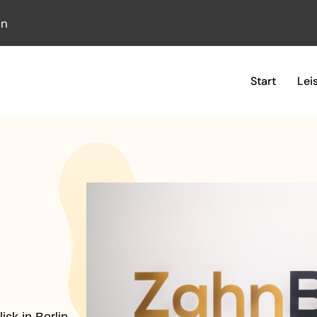
in
Start
Lei