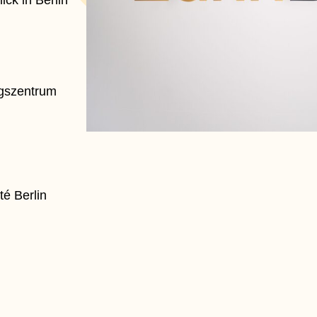
ck in Berlin
ngszentrum
é Berlin